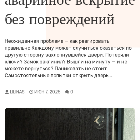
сезону. Чтобы избежать неприятных сюрпризов и
связанных с холодным сезоном. В этой статье мы
сохранить свою дачу в идеальном состоянии, важно
представим подробный пошаговый гид, который
без повреждений
не...
поможет вам...
LILINAS
LILINAS
ДЕК 16, 2024
ДЕК 16, 2024
0
0
Неожиданная проблема — как реагировать
правильно Каждому может случиться оказаться по
другую сторону захлопнувшейся двери. Потеряли
ключи? Замок заклинил? Вышли на минуту — и не
можете вернуться? Паниковать не стоит.
Самостоятельные попытки открыть дверь...
LILINAS
ИЮН 7, 2025
0