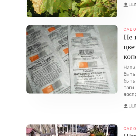
LIL
САДО
Не 
цве
коп
Напи
быть
быть
тэги 
воспр
LIL
САДО