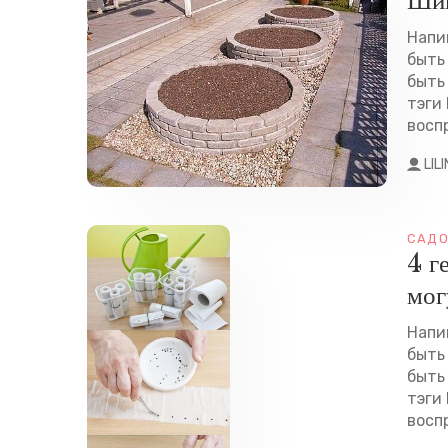
Шик
Напи
быть
быть
тэги 
воспр
LIL
САДО
4 г
мог
Напи
быть
быть
тэги 
воспр