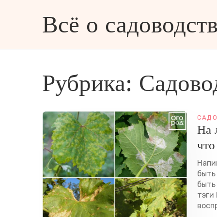
Всё о садоводств
ве и дизайне
Рубрика:
Садово
САДО
На 
что
Напи
быть
быть
тэги 
воспр