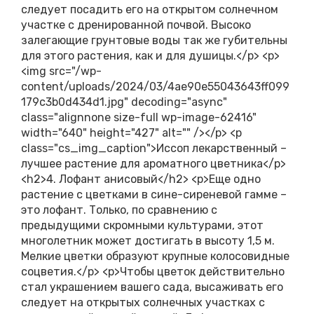
следует посадить его на открытом солнечном
участке с дренированной почвой. Высоко
залегающие грунтовые воды так же губительны
для этого растения, как и для душицы.</p> <p>
<img src="/wp-
content/uploads/2024/03/4ae90e55043643ff099
179c3b0d434d1.jpg" decoding="async"
class="alignnone size-full wp-image-62416"
width="640" height="427" alt="" /></p> <p
class="cs_img_caption">Иссоп лекарственный –
лучшее растение для ароматного цветника</p>
<h2>4. Лофант анисовый</h2> <p>Еще одно
растение с цветками в сине-сиреневой гамме –
это лофант. Только, по сравнению с
предыдущими скромными культурами, этот
многолетник может достигать в высоту 1,5 м.
Мелкие цветки образуют крупные колосовидные
соцветия.</p> <p>Чтобы цветок действительно
стал украшением вашего сада, высаживать его
следует на открытых солнечных участках с