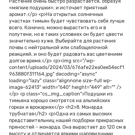
Растение очень быстро разрастается, образуя
«мягкие подушки», и источает приятный
аромат.</p> <p>На открытых солнечных
участках тимьян будет чувствовать себя лучше
всего. Конечно, можно вырастить его и в
полутени, но в таких условиях он будет цвести
значительно хуже. Выбирайте для растения
почвы с нейтральной или слабощелочной
реакцией, и оно будет радовать вас цветением
долгое время.</p> <p><img src="/wp-
content/uploads/2024/03/676afe22ea0ee54ecf1
963880f311164.jpg" decoding="async"
loading="lazy" class="alignnone size-full wp-
image-62413" width="640" height="449" alt="" />
</p> <p class="cs_img_caption">Подушки из
тимьяна хорошо смотрятся на альпийских
горках и врокариях</p> <h2>8. Монарда
трубчатая</h2> <p>Одна из самых высоких
представительниц нашей подборки прекрасных
пряностей – монарда. Она вырастает до 120 см в
высоту и отличается яркими шаровидными