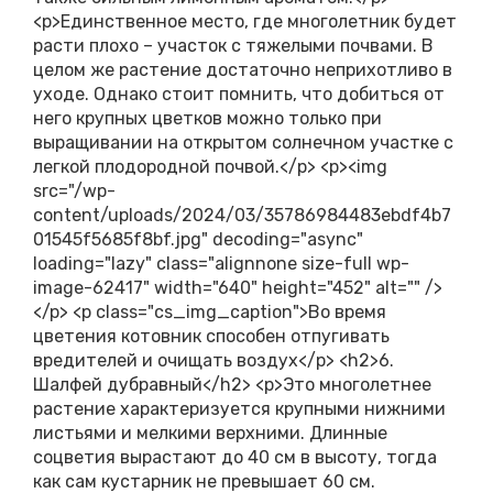
<p>Единственное место, где многолетник будет
расти плохо – участок с тяжелыми почвами. В
целом же растение достаточно неприхотливо в
уходе. Однако стоит помнить, что добиться от
него крупных цветков можно только при
выращивании на открытом солнечном участке с
легкой плодородной почвой.</p> <p><img
src="/wp-
content/uploads/2024/03/35786984483ebdf4b7
01545f5685f8bf.jpg" decoding="async"
loading="lazy" class="alignnone size-full wp-
image-62417" width="640" height="452" alt="" />
</p> <p class="cs_img_caption">Во время
цветения котовник способен отпугивать
вредителей и очищать воздух</p> <h2>6.
Шалфей дубравный</h2> <p>Это многолетнее
растение характеризуется крупными нижними
листьями и мелкими верхними. Длинные
соцветия вырастают до 40 см в высоту, тогда
как сам кустарник не превышает 60 см.