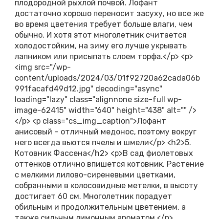
плодородной рыхлой почвой. Лофант
достаточно хорошо переносит засуху, но все же
во время цветения требует больше влаги, чем
обычно. И хотя этот многолетник считается
холодостойким, на зиму его лучше укрывать
лапником или присыпать слоем торфа.</p> <p>
<img src="/wp-
content/uploads/2024/03/01f92720a62cada06b
991facafd49d12.jpg" decoding="async"
loading="lazy" class="alignnone size-full wp-
image-62415" width="640" height="438" alt="" />
</p> <p class="cs_img_caption">Лофант
анисовый – отличный медонос, поэтому вокруг
него всегда вьются пчелы и шмели</p> <h2>5.
Котовник Фассена</h2> <p>В сад фиолетовых
оттенков отлично впишется котовник. Растение
с мелкими лилово-сиреневыми цветками,
собранными в колосовидные метелки, в высоту
достигает 60 см. Многолетник порадует
обильным и продолжительным цветением, а
также сильным лимонным ароматом.</p>