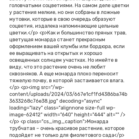
головчатыми соцветиями. На самом деле цветки
у растения мелкие, но они собраны в ложные
мутовки, которые в свою очередь образуют
соцветия, издалека напоминающие цельные
цветки.</p> <p>Как и большинство пряных трав,
цветущая монарда станет прекрасным
оформлением вашей клумбы или бордюра, если
ее выращивать на открытых и хорошо
освещенных солнцем участках. Но имейте в
виду, что это растение очень не любит
сквозняков. А еще монарда плохо переносит
тяжелую почву, в которой застаивается влага.
</p> <p><img src="/wp-
content/uploads/2024/03/667e1cf1fd4386ba74b
3633268c76e38.jpg" decoding="async"
loading="lazy" class="alignnone size-full wp-
image-62412" width="640" height="444" alt="" />
</p> <p class="cs_img_caption">Монарда
трубчатая – очень красивое растение, которое
подойдет не только для фиолетового сада</p>