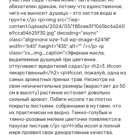
обязателен дренаж, потому что единственное,
чего не выносит душица – это застоя воды в
грунте.</p> <p><img src="/wp-
content/uploads/2024/03/f85cee3f1065bc6a260
e9cca54625f30.jpg" decoding="async"
class="alignnone size-full wp-image-62418"
width="640" height="435" alt="" /></p> <p
class="cs_img_caption">Эфирные масла,
выделяемые душицей при цветении,
отпугивают вредителей сада</p> <h2>3. Иссоп
лекарственный</h2> <p>Иссоп, пожалуй, одна из
самых ароматных пряных трав. Несмотря на
свои незначительные размеры (вырастает до 50
см в высоту) растение источает довольно
сильный аромат. Побеги иссопа так плотно
покрыты листьями, собранными в мутовки, что
их практически не видно. Темно-голубые и
темно-розовые мелкие цветочки появляются в
пазухах листьев.</p> <p>Чтобы иссоп в полной
мере проявил свои декоративные качества,