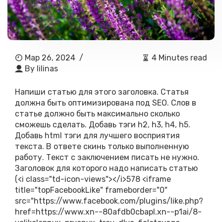
Мар 26, 2024
/
4 Minutes read
By
lilinas
Напиши статью для этого заголовка. Статья
должна быть оптимизирована под SEO. Слов в
статье должно быть максимально сколько
сможешь сделать. Добавь тэги h2, h3, h4, h5.
Добавь html тэги для лучшего восприятия
текста. В ответе скинь только выполненную
работу. Текст с заключением писать не нужно.
Заголовок для которого надо написать статью
(<i class="td-icon-views"></i>578 <iframe
title="topFacebookLike" frameborder="0"
src="https://www.facebook.com/plugins/like.php?
href=https://www.xn--80afdb0cbapl.xn--p1ai/8-