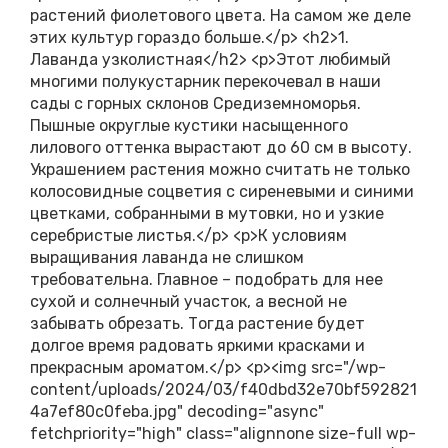
растений фиолетового цвета. На самом же деле
этих культур гораздо больше.</p> <h2>1.
Лаванда узколистная</h2> <p>Этот любимый
многими полукустарник перекочевал в наши
сады с горных склонов Средиземноморья.
Пышные округлые кустики насыщенного
лилового оттенка вырастают до 60 см в высоту.
Украшением растения можно считать не только
колосовидные соцветия с сиреневыми и синими
цветками, собранными в мутовки, но и узкие
серебристые листья.</p> <p>К условиям
выращивания лаванда не слишком
требовательна. Главное – подобрать для нее
сухой и солнечный участок, а весной не
забывать обрезать. Тогда растение будет
долгое время радовать яркими красками и
прекрасным ароматом.</p> <p><img src="/wp-
content/uploads/2024/03/f40dbd32e70bf592821
4a7ef80c0feba.jpg" decoding="async"
fetchpriority="high" class="alignnone size-full wp-