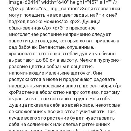
image-62414" width="640" height="457" alt="" />
</p> <p class="cs_img_caption">Хотя с лавандой
могут поладить не все цветоводы, найти к ней
подход все же можно</p> <p>2. Душица
обыкновенная</p> <p>Это прекрасное
многолетнее растение непременно следует
завести цветоводам, которые хотят привлечь в
сад бабочек. Ветвистые, опушенные,
красноватого оттенка стебли душицы обычно
вырастают до 80 см в высоту. Мелкие пурпурно-
розовые цветки собраны в соцветия,
напоминающие маленькие щеточки. Они
распускаются в июле и продолжают радовать
насыщенными красками вплоть до сентября.</p>
<p>Растение абсолютно неприхотливо, поэтому
вырастить его не составит труда. Но чтобы
душица показала себя во всей красе, некоторые
ее «пожелания» все же стоит учитывать. Так,
лучше всего это растение будет чувствовать
себя на солнечных или слегка притененных
участках сада. Почва может быть любой, но