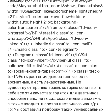
velikolepnyx-pryanyx-trav-dlya-fioletovogo-
sada/&layout=button_count&show_faces=false&
width=105&action=like&colorscheme=light&height
=21" style="border:none; overflow:hidden;
width:auto; height:21px; background-
color:transparent;"></iframe> <i class="td-icon-
pinterest"></i>Pinterest<i class="td-icon-
whatsapp"></i>WhatsApp<i class="td-icon-
linkedin"></i>Linkedin<i class="td-icon-mail">
</i>Email<i class="td-icon-telegram">
</i>Telegram<i class="td-icon-vk"></i>VK<i
class="td-icon-viber"></i>Viber<ul class="td-
pulldown-filter-list"></ul> <i class="td-icon-plus
td-social-expand-tabs-icon"></i> <p class="deck-
text">Есть растения декоративные, есть
ароматные, а есть лекарственные. Но
существуют пряные травы, которые сочетают в
себе все эти качества: годятся для цветников,
способны наполнять сад сказочными запахами,
а также входить в состав цветочного чая.</p>
<p>Мы составили подборку таких универсальных