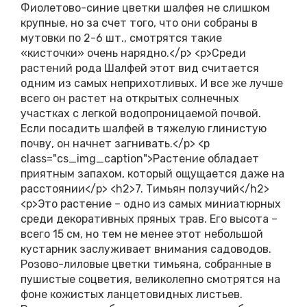
Фиолетово-синие цветки шалфея не слишком
крупные, но за счет того, что они собраны в
мутовки по 2-6 шт., смотрятся такие
«кисточки» очень нарядно.</p> <p>Среди
растений рода Шалфей этот вид считается
одним из самых неприхотливых. И все же лучше
всего он растет на открытых солнечных
участках с легкой водопроницаемой почвой.
Если посадить шалфей в тяжелую глинистую
почву, он начнет загнивать.</p> <p
class="cs_img_caption">Растение обладает
приятным запахом, который ощущается даже на
расстоянии</p> <h2>7. Тимьян ползучий</h2>
<p>Это растение – одно из самых миниатюрных
среди декоративных пряных трав. Его высота –
всего 15 см, но тем не менее этот небольшой
кустарник заслуживает внимания садоводов.
Розово-лиловые цветки тимьяна, собранные в
пушистые соцветия, великолепно смотрятся на
фоне кожистых ланцетовидных листьев.