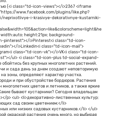
жно.
ь, чубушник требует обрезки после цветения, для омоложения также вырезают побеги, достигшие 5-летнего возраста. Поддержать форму поможет удаление прикорневой поросли и разрежение куста.</p> <h3>Спирея</h3> <p><img src="/wp-content/uploads/2024/03/d51467a7ee8f9b74c7e17935e221c30d.jpg" decoding="async" loading="lazy" width="600" height="450" class="wp-image-62811" alt="спирея японская" /> Фото этих самых неприхотливых кустарников для дачи неизменно вызывают волну восхищения. Очень разные внешне, спиреи (на фото) покрываются белыми или розовыми цветами, поражают декоративной листвой и делятся на две большие группы. Растения, цветущие весной, массово покрываются шапками цветов, которые довольно быстро осыпаются. Летом начинается цветение других разновидностей, надолго преображающих сад.</p> <p>Благодаря наличию и компактных форм, и крупных сортов спиреи помогают в создании живых изгородей, они незаменимы в групповых посадках, но и в одиночестве не затеряются на участке, став его ярким украшением.</p> <p><img src="/wp-content/uploads/2024/03/368e2cd5c92b6e69f9c3763b8e26d273.jpg" decoding="async" loading="lazy" width="600" height="401" class="wp-image-62812" alt="спирея Вангетта" /> При традиционном уходе декоративные кусты на даче прекрасно себя чувствуют на солнце и в полутени, приживаются на участках с любым легким, рыхлым грунтом.</p> <h3>Рябинник рябинолистный</h3> <p><img src="/wp-content/uploads/2024/03/31e462fce5cd7dfe4ab352a0101e1c50.jpg" decoding="async" loading="lazy" width="600" height="450" class="wp-image-62813" alt="соцветие рябинника" /> Ближайший родственник спиреи – рябинник также не оставит равнодушным дачника, увлеченного цветущими кустарниковыми культурами. В зависимости от сорта высота кустарника с резными листьями, напоминающими рябиновые, варьируется от метра до двух. В первой половине лета начинается цветение, которой длится до 3 недель. В это время пушистая крона кустарника покрывается белыми кистями соцветий. Осенью вид кустарника меняется вместе с окраской листвы, которая из светло-зеленой становится ярко-золотистой.</p> <p>В средней полосе декоративные кустарники для дачи, фото и названия которых приведены в материале, отлично зимуют без укрытий и не капризничают даже при минимальном уходе. Рябинник – не исключение. Однако, чем лучше растению на участке, тем больше риск его разрастания.</p> <p>Чтобы ограничить образования корневой поросли, во время посадки вкапывают шифер, пластиковый бордюр или плотный геотекстиль.</p> <h3>Пузыреплодник</h3> <p><img src="/wp-content/uploads/2024/03/d83c29732ea818e26c878ebe4bc8d7ca.jpg" decoding="async" loading="lazy" width="600" height="450" class="wp-image-62814" alt="пузыреплодник цветущий" /> У пузыреплодника много достоинств. Изображенный на фото самый неприхотливый кустарник для дачи с весны и до глубокой осени будет ее украшением благодаря:</p> <ul> <li>плотной декоративной листве зеленой, золотистой или пурпурной окраски;</li> <li>эффектному цветению, приходящемуся на первую половину лета;</li> <li>появляющимся на месте белых венчиков красновато-пурпурным плодам.</li> </ul> <p>Пузыреплодник, родственный спиреям, рябиннику, ирге и других декоративным кустарникам, абсолютно неприхотлив, отличается быстрым ростом и простым уходом. Растение самых эффектных форм охраняет красоту на солнце и в тени, однако кусты с пурпурной листвой лучше высаживать на открытых участках.</p> <h3>Айва японская</h3> <p><img src="/wp-content/uploads/2024/03/faad52adb6565c551594fcc2db6fed05.jpg" decoding="async" loading="lazy" width="600" height="409" class="wp-image-62815" alt="айва японская" /> В мае начинается цветение айвы японской. Плоды этого растения напоминают настоящую айву, но гораздо мельче и тверже. Они съедобны. Однако кустарник, высота разных видов которого колеблется от 0,5 до 2 метров, ценится не как плодовая, а как декоративная культура.</p> <p><img src="/wp-content/uploads/2024/03/d6818576b92a56e92d5934243b62abfd.jpg" decoding="async" loading="lazy" width="600" height="350" class="wp-image-62816" alt="кустарник японской айвы" /> Красивый плодовый кустарник для дачи и сада обладает широкой раскидистой кроной, покрытой жесткой удлиненной листвой темно-зеленой окраски. Пик декоративности приходится на появление множества желтых, оранжевых или, в зависимости от сорта, крупных красных цветков.</p> <p>Японская айва морозостойка, светолюбива, не боится засухи и стрижки, переносит посадку на любом, даже кислом грунте. Некоторые растения во второй половине лета зацветают повторно.</p> <h3>Жимолость</h3> <p><img src="/wp-content/uploads/2024/03/832af9d7eae605053d1a49a297b913c0.jpg" decoding="async" loading="lazy" width="600" height="444" class="wp-image-62817" alt="кустарник жимолости" /> Голубая жимолость со съедобными ранними плодами – популярное садовое растение. Однако при оформлении участка часто забывают о других разновидностях кустарника, многие из которых чрезвычайно декоративны и неприхотливы.</p> <p><img src="/wp-content/uploads/2024/03/bd3ba98617ff915791d1c5df8fc98368.jpg" decod