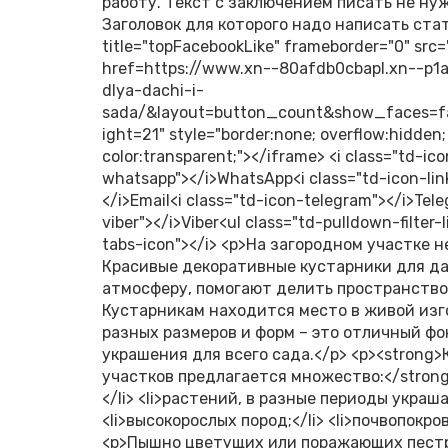
работу. Текст с заключением писать не ну
Заголовок для которого надо написать статью (<i class="td-icon-views"></i>2367 <iframe title="topFacebookLike" frameborder="0" src="https://www.facebook.com/plugins/like.php?href=https://www.xn--80afdb0cbapl.xn--p1ai/neprixotlivye-i-krasivye-dekorativnye-kustarniki-dlya-dachi-i-sada/&layout=button_count&show_faces=false&width=105&action=like&colorscheme=light&height=21" style="border:none; overflow:hidden; width:auto; height:21px; background-color:transparent;"></iframe> <i class="td-icon-pinterest"></i>Pinterest<i class="td-icon-whatsapp"></i>WhatsApp<i class="td-icon-linkedin"></i>Linkedin<i class="td-icon-mail"></i>Email<i class="td-icon-telegram"></i>Telegram<i class="td-icon-vk"></i>VK<i class="td-icon-viber"></i>Viber<ul class="td-pulldown-filter-list"></ul> <i class="td-icon-plus td-social-expand-tabs-icon"></i> <p>На загородном участке не обойтись без крупных многолетних растений. Красивые декоративные кустарники для дачи и сада день за днем создают неповторимую атмосферу, помогают делить пространство на зоны, определяют характер участка. Кустарникам находится место в живой изгороди и при обустройстве бордюров. Растения разных размеров и форм – это отличный фон многолетних цветов и летников, а также яркие украшения для всего сада.</p> <p><strong>Какие бывают кустарники? Сегодня владельцам участков предлагается множество:</strong></p> <ul> <li>декоративно-лиственных культур;</li> <li>растений, в разные периоды украшающих сад своим цветением;</li> <li>высокорослых пород;</li> <li>почвопокровных или низких садовых кустарников.</li> </ul> <p>Пышно цветущих или поражающих пестрой окраской растения очень много, но выбирая декоративные культуры для дачи, внимание обращают не только на их красоту, но и на сложность ухода. Чем меньше труда требуется для выращивания, чем дольше кустарник сохраняет свой яркий облик, тем ценнее он для дачника.</p> <p><img src="/wp-content/uploads/2024/03/abf10fbe0905788e9ff0f78b8665cf02.jpg" decoding="async" fetchpriority="high" width="600" height="375" class="wp-image-62806" alt="посадка декоративного кустарника" /> Таких неприхотливых и при этом невероятно эффектных растений немало. Среди них есть те, что можно встретить в каждом саду, и незаслуженно забытые кустарники. Описания и фото с названиями декоративных кустов для дачи будут хорошим подспорьем при выборе самых достойных растений.</p> <h2>Красивые кустарники для дачи: фото с названиями</h2> <p>Неизгладимое впечатление оставляют кусты, весной или летом покрывающиеся шапками цветов. Если создать каталог фото самых неприхотливых кустарников для дачи, на первых страницах окажутся сорта садовой сирени, чубушника, благодаря сходству ароматов часто именуемый жасмином.</p> <h3>Сирень</h3> <p><img src="/wp-content/uploads/2024/03/5d64b8bc1cb82e0e2130a31fbe389234.jpg" decoding="async" width="600" height="399" class="wp-image-62807" alt="сирень обыкновенная сорта Комсомолка" /> В мае сады и дачные участки по всей России покрываются лиловыми, розовыми, фиолетовыми и белыми облаками.</p> <p><strong>Это цветет сирень, эффектный кустарник:</strong></p> <ul> <li>высотой до трех метров;</li> <li>с заостренно-сердцевидной или широколанцетовидной листвой;</li> <li>с побегами, покрытыми серовато-коричневой корой;</li> <li>с кистевидными соцветиями из простых или махровых ароматных цветков различной окраски.</li> </ul> <p><img src="/wp-content/uploads/2024/03/14b2612e7e0574bee0f84e3f761cf7c3.jpg" decoding="async" width="600" height="401" class="wp-image-62808" alt="сирень венгерская" /> В природе насчитывается несколько десятков видов сирени. Культурных сортов и гибридов насчитывается во много раз больше. Все растения хорошо зимуют в средней полосе. Изображенные на фото высокие красивые кусты для дачи предпочитают солнечные места и без труда разрастаются на любых почвах.</p> <p>Для поддержания декоративности вовремя удаляют отцветшие кисти, вырезают прикорневую поросль и постепенно омолаживают взрослые кусты сирени.</p> <h3>Чубушник</h3> <p><img src="/wp-content/uploads/2024/03/d81608872bc0da03d15138b20b0d3c49.jpg" decoding="async" loading="lazy" width="600" height="379" class="wp-image-62809" alt="махровые цветы чубушника" /> Садовый жасмин или, что правильнее, чубушник зацветает немного позже сирени. По саду и на даче красивый декоративный кустарник разносит изысканный аромат, в расположенные на концах многочисленных побегов белые, простые или полумахровые цветки привлекают взгляды и сотни насекомых опылителей.</p> <p><img src="/wp-content/uploads/2024/03/e4b875d16f96cba3d9def37f67ed89c0.jpg" decoding="async" loading="lazy" width="600" height="451" class="wp-image-62810" alt="пестрая листва чубушника" /> Существующие сорта чубушника отличаются друг от друга сроками цветения, формой и размерами венчиков. Выведенные даже пестролистные кустарники этого вида. При этом все растения очень морозостойки, не подвержены нападениям вредителей и редко поражаются болезнями.</p> <p>Как и сирен