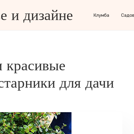
е и дизайне
Клумба
Садо
и красивые
старники для дачи