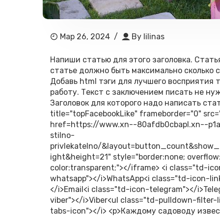
Мар 26, 2024
/
By
lilinas
Напиши статью для этого заголовка. Стать
статье должно быть максимально сколько см
Добавь html тэги для лучшего восприятия 
работу. Текст с заключением писать не ну
Заголовок для которого надо написать стать
title="topFacebookLike" frameborder="0" src
href=https://www.xn--80afdb0cbapl.xn--p1a
stilno-
privlekatelno/&layout=button_count&show_
ight&height=21" style="border:none; overflow
color:transparent;"></iframe> <i class="td-ico
whatsapp"></i>WhatsApp<i class="td-icon-link
</i>Email<i class="td-icon-telegram"></i>Tele
viber"></i>Viber<ul class="td-pulldown-filter-
tabs-icon"></i> <p>Каждому садоводу изве