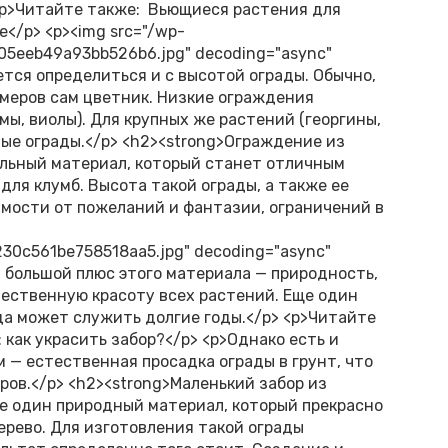
 <p>Читайте также: Вьющиеся растения для
</p> <p><img src="/wp-
05eeb49a93bb526b6.jpg" decoding="async"
буется определиться и с высотой ограды. Обычно,
змеров сам цветник. Низкие ограждения
ы, виолы). Для крупных же растений (георгины,
ые ограды.</p> <h2><strong>Ограждение из
альный материал, который станет отличным
ля клумб. Высота такой ограды, а также ее
имости от пожеланий и фантазии, ограничений в
30c561be758518aa5.jpg" decoding="async"
мый большой плюс этого материала — природность,
тественную красоту всех растений. Еще один
да может служить долгие годы.</p> <p>Читайте
 как украсить забор?</p> <p>Однако есть и
 — естественная просадка ограды в грунт, что
ов.</p> <h2><strong>Маленький забор из
е один природный материал, который прекрасно
ерево. Для изготовления такой ограды