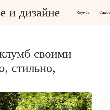
е и дизайне
Клумба
Садо
 клумб своими
о, стильно,