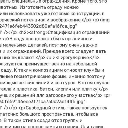
овать специальные ограждения. Кроме того, это
вотных. Изготовить ограду можно
или использовать уже готовые конструкции, в
орческий потенциал и воображение.</p> <p><img
2471e6feb443302d80efa16fca.jpg"
ull" /></p> <h2><strong>Спецификация ограждений
 <p>В саду все должно быть органично и
из маленьких деталей, поэтому очень важно
 и их ограждений. Прежде всего следует дать
их выделяют:</p> <ul> <li>регулярные;</li>
используются преимущественно на небольшой
 саду. К таким композициям относят клумбы и
ильные геометрические формы, именно поэтому
омощью четких линий и контуров. В этом случае
алла и пластика, бетон, кирпич или плитку.</p>
учших решений для загородного участка</p> <p>
30f659f46eee3f7fca7a0c23ef4ff6.jpg"
ull" /></p> <p>Свободный стиль также пользуется
таточно большого пространства, чтобы все
 В таком стиле создаются группы и
позиции на основе камня и гравия. Для таких