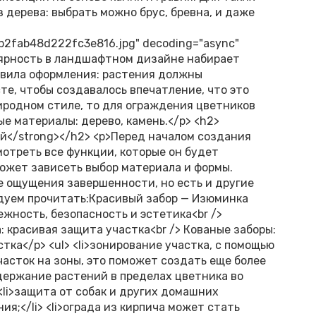
дерева: выбрать можно брус, бревна, и даже
2fab48d222fc3e816.jpg" decoding="async"
опулярность в ландшафтном дизайне набирает
авила оформления: растения должны
те, чтобы создавалось впечатление, что это
иродном стиле, то для ограждения цветников
 материалы: дерево, камень.</p> <h2>
й</strong></h2> <p>Перед началом создания
отреть все функции, которые он будет
может зависеть выбор материала и формы.
 ощущения завершенности, но есть и другие
ндуем прочитать:Красивый забор — Изюминка
ежность, безопасность и эстетика<br />
 красивая защита участка<br /> Кованые заборы:
тка</p> <ul> <li>зонирование участка, с помощью
асток на зоны, это поможет создать еще более
удержание растений в пределах цветника во
<li>защита от собак и других домашних
я;</li> <li>ограда из кирпича может стать