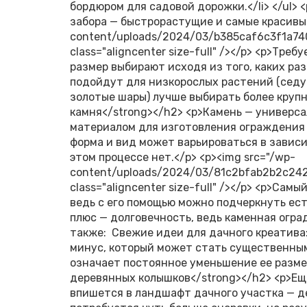
бордюром для садовой дорожки.</li> </ul>
забора — быстрорастущие и самые красивые
content/uploads/2024/03/b385caf6c3f1a74
class="aligncenter size-full" /></p> <p>Тре
размер выбирают исходя из того, каких ра
подойдут для низкорослых растений (седум
золотые шары) лучше выбирать более крупн
камня</strong></h2> <p>Камень — универс
материалом для изготовления ограждения д
форма и вид может варьироваться в завис
этом процессе нет.</p> <p><img src="/wp-
content/uploads/2024/03/81c2bfab2b2c242
class="aligncenter size-full" /></p> <p>Са
ведь с его помощью можно подчеркнуть ес
плюс — долговечность, ведь каменная огра
также: Свежие идеи для дачного креатива:
минус, который может стать существенным
означает постоянное уменьшение ее размер
деревянных колышков</strong></h2> <p>Ещ
впишется в ландшафт дачного участка — д