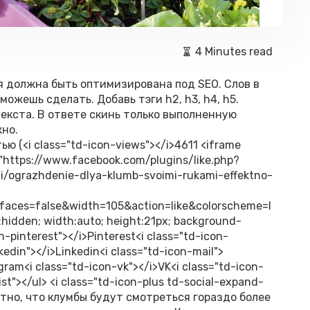
4 Minutes read
я должна быть оптимизирована под SEO. Слов в
ожешь сделать. Добавь тэги h2, h3, h4, h5.
текста. В ответе скинь только выполненную
жно.
ю (<i class="td-icon-views"></i>4611 <iframe
="https://www.facebook.com/plugins/like.php?
i/ograzhdenie-dlya-klumb-svoimi-rukami-effektno-
faces=false&width=105&action=like&colorscheme=l
:hidden; width:auto; height:21px; background-
n-pinterest"></i>Pinterest<i class="td-icon-
edin"></i>Linkedin<i class="td-icon-mail">
gram<i class="td-icon-vk"></i>VK<i class="td-icon-
list"></ul> <i class="td-icon-plus td-social-expand-
стно, что клумбы будут смотреться гораздо более