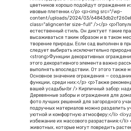
цветников хорошо подойдут ограждения из 
ивовые плетенки.</p> <p><img src="/wp-
content/uploads/2024/03/64843db2cf260eb
class="aligncenter size-full" /></p> <p>П
естественный стиль. Он диктует такие пр
высаживаться таким образом и в таком мес
творение природы. Если сад выполнен в пр
следует выбирать исключительно природные
<strong>Функции декоративных ограждени
этого декоративного элемента важно рассм
выполнять впоследствии. От этого также 
Основное значение ограждения — создание
функции, среди них:</p> <p>Также рекоме
вашей усадьбы<br /> Кирпичный забор: над
Деревянные заборы и ограждения для дома:
фото лучших решений для загородного учас
подручных материалов можно разделить уч
уютной и комфортную атмосферу;</li> <li>
избежание их массового разрастания;</li> 
животных, которые могут повредить растени