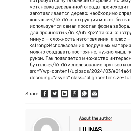
потребуется чуть больше сноровки, но рез
установка деревянной ограды происходит с
заготавливается дерево: необходимо опре
колышки;</li> <li>конструкция может быть 
используется самая простая форма забора
для прочности.</li> </ul> <p>У такой конс
минус — сложность изготовления, а плюс —
<strong>Использование подручных материа
можно создавать постоянно, нужно лишь по
рукой. Так появляется множество интересн
бутылок;</li> <li>использование прутьев и вет
src="/wp-content/uploads/2024/03/e014a6
decoding="async" class="aligncenter size-full
Share
About the author
LILINAS