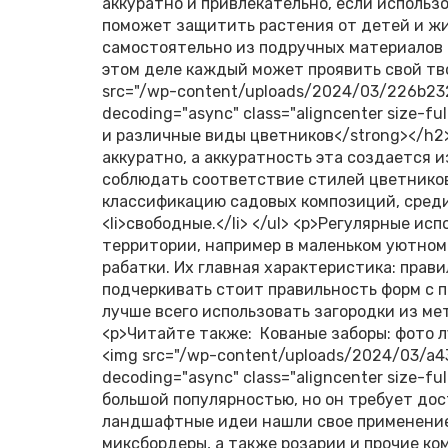
аккуратно и привлекательно, если использ
поможет защитить растения от детей и жи
самостоятельно из подручных материалов 
этом деле каждый может проявить свой тв
src="/wp-content/uploads/2024/03/226b23
decoding="async" class="aligncenter size-f
и различные виды цветников</strong></h2>
аккуратно, а аккуратность эта создается 
соблюдать соответствие стилей цветников
классификацию садовых композиций, среди н
<li>свободные.</li> </ul> <p>Регулярные 
территории, например в маленьком уютном
рабатки. Их главная характеристика: прав
подчеркивать стоит правильность форм с п
лучше всего использовать загородки из мет
<p>Читайте также: Кованые заборы: фото л
<img src="/wp-content/uploads/2024/03/a4
decoding="async" class="aligncenter size-f
большой популярностью, но он требует дос
ландшафтные идеи нашли свое применение.
миксбордеры, а также розарии и прочие ком