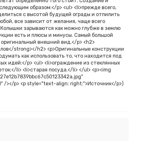
ультат определенно того стоит. Создание и
ледующим образом:</p> <ul> <li>прежде всего,
делиться с высотой будущей ограды и отпилить
любой, все зависит от желания, чаще всего
. Колышки зарываются как можно глубже в землю
трукции есть и плюсы и минусы. Самый большой
 оригинальный внешний вид.</p> <h2>
лов</strong></h2> <p>Оригинальные конструкции
думать как использовать то, что находится под
ых идей:</p> <ul> <li>ограждение из стеклянных
ок;</li> <li>старая посуда.</li> </ul> <p><img
127e12b7839bbc67c50123342a.jpg"
" /></p> <p style="text-align: right;">Источник</p>)