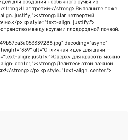
идей для создания необычного ручья из
y;"><strong>Шаг третий:</strong> Выполните тоже
align: justify;"><strong>Шаг четвертый:
о.</p> <p style="text-align: justify;">
ространство между кругами плодородной почвой,
9b57ca3a053339288.jpg" decoding="async"
" height="339" alt="Отличная идея для дачи —
="text-align: justify;">Сверху для красоты можно
-align: center;"><strong>Делитесь этой важной
</strong></p> <p style="text-align: center;">