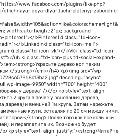
="https://www.facebook.com/plugins/like.php?
/otlichnaya-ideya-dlya-dachi-pletenyj-zaborchik-
alse&width=105&action=like&colorscheme=light&
en; width:auto; height:21px; background-
n-pinterest"></i>Pinterest<i class="td-icon-
edin"></i>Linkedin<i class="td-icon-mail">
gram<i class="td-icon-vk"></i>VK<i class="td-icon-
list"></ul> <i class="td-icon-plus td-social-expand-
fy;"><em><strong>Украсьте дерево вот таким
ом.</strong></em></h4> <p><img src="/wp-
0728c657968c13ba2.jpg" decoding="async"
-full wp-image-9950" width="700" height="400"
орчик у дерева" /></p> <p style="text-align:
етьте 2 круга в почве у основания дерева,
ла дерева) и внешней 1м круге. Затем нарежьте
намеченные круги, оставляя по 20 см между ними.
>Шаг второй:</strong> После того как все колышки
ней), и переплетите их. Возможно будет
 <p style="text-align: justify;"><strong>Читайте