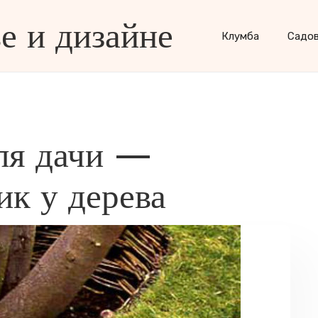
е и дизайне
Клумба
Садо
ля дачи —
ик у дерева