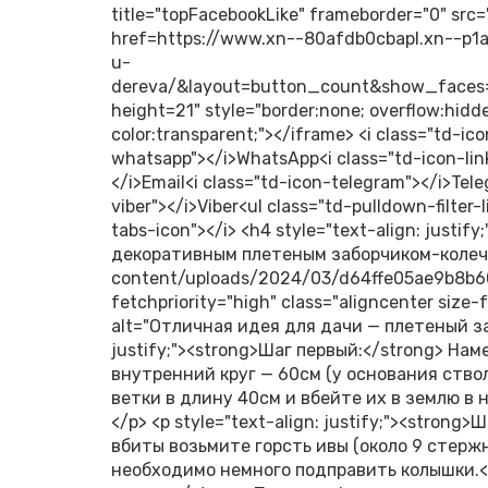
title="topFacebookLike" frameborder="0" src
href=https://www.xn--80afdb0cbapl.xn--p1ai
u-
dereva/&layout=button_count&show_faces=f
height=21" style="border:none; overflow:hidd
color:transparent;"></iframe> <i class="td-ico
whatsapp"></i>WhatsApp<i class="td-icon-link
</i>Email<i class="td-icon-telegram"></i>Tele
viber"></i>Viber<ul class="td-pulldown-filter-
tabs-icon"></i> <h4 style="text-align: justi
декоративным плетеным заборчиком-колечк
content/uploads/2024/03/d64ffe05ae9b8b6
fetchpriority="high" class="aligncenter size
alt="Отличная идея для дачи — плетеный заб
justify;"><strong>Шаг первый:</strong> Нам
внутренний круг — 60см (у основания ство
ветки в длину 40см и вбейте их в землю в 
</p> <p style="text-align: justify;"><strong
вбиты возьмите горсть ивы (около 9 стерж
необходимо немного подправить колышки.</p>