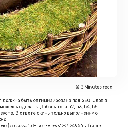
3 Minutes read
я должна быть оптимизирована под SEO. Слов в
ожешь сделать. Добавь тэги h2, h3, h4, h5.
текста. В ответе скинь только выполненную
жно.
ю (<i class="td-icon-views"></i>4956 <iframe