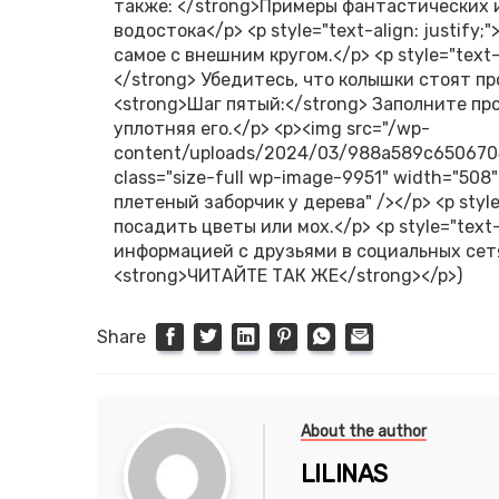
также: </strong>Примеры фантастических 
водостока</p> <p style="text-align: justif
самое с внешним кругом.</p> <p style="text-
</strong> Убедитесь, что колышки стоят прочн
<strong>Шаг пятый:</strong> Заполните п
уплотняя его.</p> <p><img src="/wp-
content/uploads/2024/03/988a589c6506704
class="size-full wp-image-9951" width="508
плетеный заборчик у дерева" /></p> <p style
посадить цветы или мох.</p> <p style="text
информацией с друзьями в социальных сетях!
<strong>ЧИТАЙТЕ ТАК ЖЕ</strong></p>)
Share
About the author
LILINAS