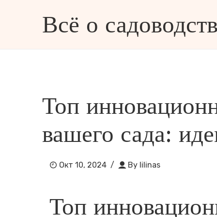
Всё о садоводств
ве и дизайне
РАЗНОЕ
Топ инновацион
вашего сада: иде
Окт 10, 2024
/
By
lilinas
Топ инновацион